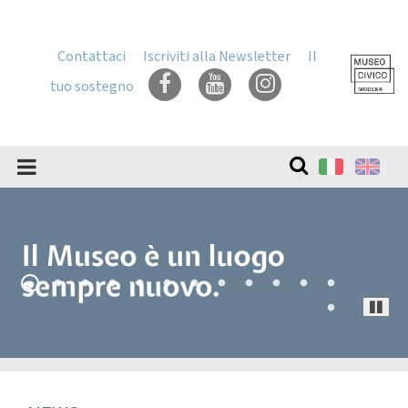
Skip
to
content
Contattaci
Iscriviti alla Newsletter
Il
Skip
tuo sostegno
to
navigation
Cerca
nel
sito