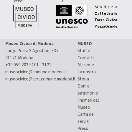
Museo Civico di Modena
MUSEO
Largo Porta S.Agostino, 337
Staff e
41121 Modena
Contatti
+39 059 203 3101 - 3122
Missione
museocivico@comune.modena.it
La nostra
museocivico@cert.comune.modena.it
Storia
Doni e
patrimonio
I numeri del
Museo
Carta dei
servizi
Press