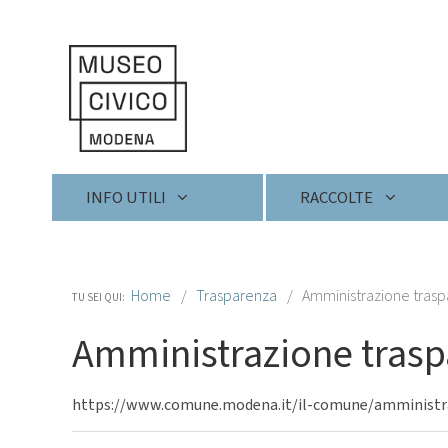
Skip
to
content
Skip
to
navigation
Sezioni
INFO UTILI
RACCOLTE
Home
Trasparenza
Amministrazione tras
TU SEI QUI:
Amministrazione trasp
https://www.comune.modena.it/il-comune/amministr