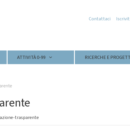
Contattaci
Iscrivi
ATTIVITÀ 0-99
RICERCHE E PROGETT
parente
arente
azione-trasparente