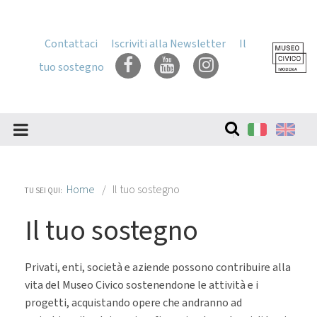
Skip
to
content
Contattaci
Iscriviti alla Newsletter
Il
Skip
tuo sostegno
to
navigation
Cerca
nel
sito
Home
Il tuo sostegno
TU SEI QUI:
Il tuo sostegno
Privati, enti, società e aziende possono contribuire alla
vita del Museo Civico sostenendone le attività e i
progetti, acquistando opere che andranno ad