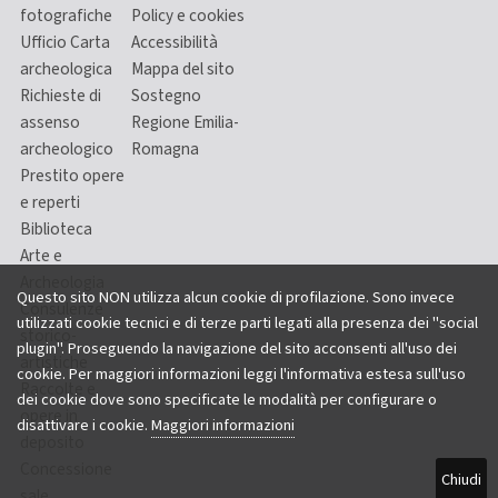
fotografiche
Policy e cookies
Ufficio Carta
Accessibilità
archeologica
Mappa del sito
Richieste di
Sostegno
assenso
Regione Emilia-
archeologico
Romagna
Prestito opere
e reperti
Biblioteca
Arte e
Archeologia
Questo sito NON utilizza alcun cookie di profilazione. Sono invece
Consulenze
utilizzati cookie tecnici e di terze parti legati alla presenza dei "social
storico-
plugin". Proseguendo la navigazione del sito acconsenti all'uso dei
artistiche
cookie. Per maggiori informazioni leggi l'informativa estesa sull'uso
Raccolte e
dei cookie dove sono specificate le modalità per configurare o
opere in
disattivare i cookie.
Maggiori informazioni
deposito
Concessione
Chiudi
sale