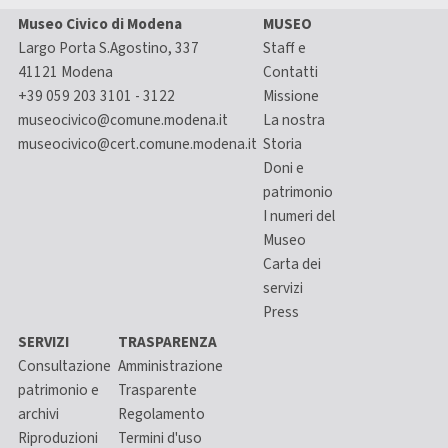
Museo Civico di Modena
MUSEO
Largo Porta S.Agostino, 337
Staff e
41121 Modena
Contatti
+39 059 203 3101 - 3122
Missione
museocivico@comune.modena.it
La nostra
museocivico@cert.comune.modena.it
Storia
Doni e
patrimonio
I numeri del
Museo
Carta dei
servizi
Press
SERVIZI
TRASPARENZA
Consultazione
Amministrazione
patrimonio e
Trasparente
archivi
Regolamento
Riproduzioni
Termini d'uso