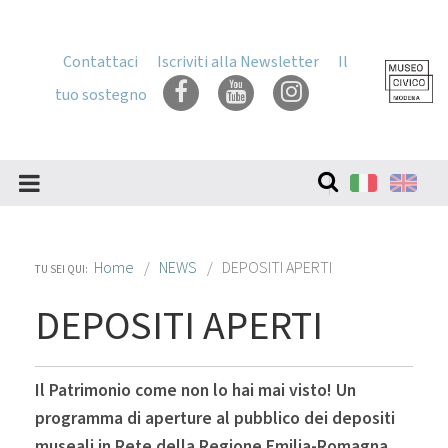
Skip
to
content
Contattaci
Iscriviti alla Newsletter
Il
Skip
tuo sostegno
to
navigation
Cerca
nel
sito
Home
NEWS
DEPOSITI APERTI
TU SEI QUI:
DEPOSITI APERTI
Il Patrimonio come non lo hai mai visto! Un
programma di aperture al pubblico dei depositi
museali in Rete della Regione Emilia-Romagna