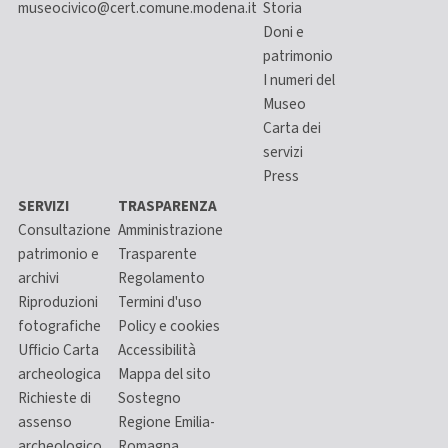
museocivico@cert.comune.modena.it
Storia
Doni e
patrimonio
I numeri del
Museo
Carta dei
servizi
Press
SERVIZI
TRASPARENZA
Consultazione
Amministrazione
patrimonio e
Trasparente
archivi
Regolamento
Riproduzioni
Termini d'uso
fotografiche
Policy e cookies
Ufficio Carta
Accessibilità
archeologica
Mappa del sito
Richieste di
Sostegno
assenso
Regione Emilia-
archeologico
Romagna