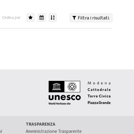
rilevanza
Data
alfabeticamente
Ordina per
Filtra i risultati.
(prima
i
più
recenti)
TRASPARENZA
vi
Amministrazione Trasparente